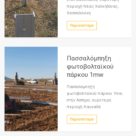
περιοχή Νέας Χαλκηδόνας,
Θεσσαλονίκη
Περισσότερα
Πασσαλόμπηξη
φωτοβολταϊκού
πάρκου 1mw
Πασσαλόμπηξη
φωτοβολταϊκού πάρκου 1mw,
στην Άσσηρο, ευρύτερη
περιοχή Λαγκαδά
Περισσότερα