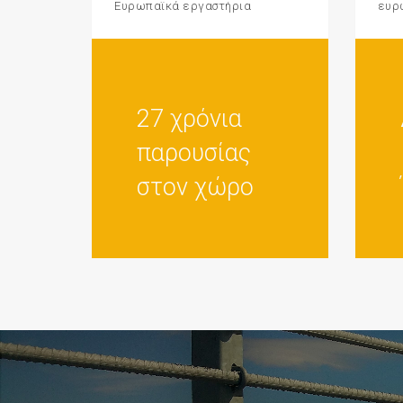
Ευρωπαϊκά εργαστήρια
ευρ
27 χρόνια
παρουσίας
στον χώρο