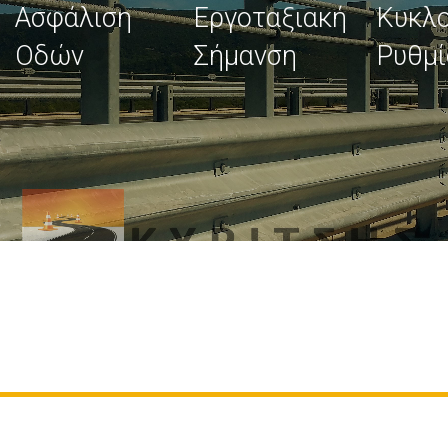
Ασφάλιση
Εργοταξιακή
Κυκλ
Οδών
Σήμανση
Ρυθμί