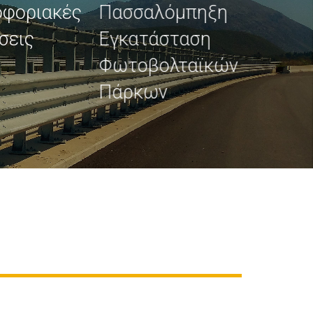
οφοριακές
Πασσαλόμπηξη
σεις
Εγκατάσταση
Φωτοβολταϊκών
Πάρκων