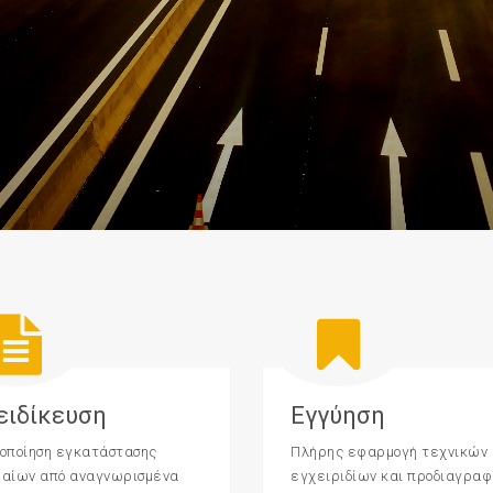
ειδίκευση
Εγγύηση
οποίηση εγκατάστασης
Πλήρης εφαρμογή τεχνικών
θαίων από αναγνωρισμένα
εγχειριδίων και προδιαγρα