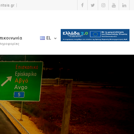
itsis.gr
πικοινωνία
EL
ληροφορίες