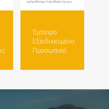
εμπρόθεσμη παράδοση έργων
Έμπειρο
Εξειδικευμένο
ις
Προσωπικό