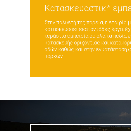
Κατασκευαστική εμπε
Στην πολυετή της πορεία, η εταιρία 
κατασκευάσει εκατοντάδες έργα, έχ
τεράστια εμπειρία σε όλα τα πεδία 
κατασκευής οριζόντιας και κατακό
οδών καθώς και στην εγκατάσταση
πάρκων