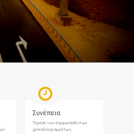
Συνέπεια
Τήρηση των συμφωνηθέντων
φών
χρονοδιαγραμμάτων,