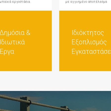
ωπαϊκά εργοστάσια
με εγγυημένο αποτέλεσμα
Δημόσια &
Ιδιόκτητος
Ιδιωτικά
Εξοπλισμός
Έργα
Εγκαταστάσε