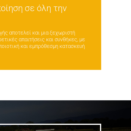
οίηση σε όλη την
γής αποτελεί και μια ξεχωριστή
ετικές απαιτήσεις και συνθήκες, με
 ποιοτική και εμπρόθεσμη κατασκευή.