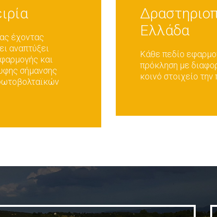
ιρία
Δραστηριοπ
Ελλάδα
μας έχοντας
ει αναπτύξει
Κάθε πεδίο εφαρμο
εφαρμογής και
πρόκληση με διαφορ
ρυφης σήμανσης
κοινό στοιχείο την
 φωτοβολταϊκών