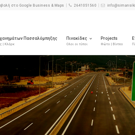
οβολή στο Google Business & Maps
2641051560
info@simansikir
χανημάτων Πασσαλόμπηξης
Πινακίδες
Projects
Ε
 | Κλάρκ
Ολοι οι τύποι
Φώτο | Βίντεο
Π