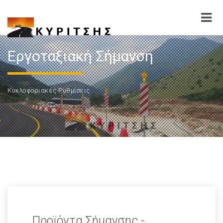
Εργοταξιακή Σήμανση
Κυκλοφοριακές Ρυθμίσεις
Προϊόντα Σήμανσης -